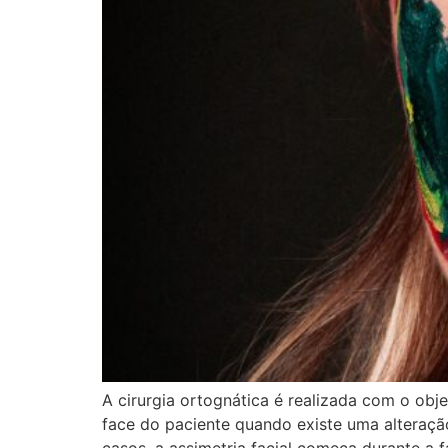
A cirurgia ortognática é realizada com o obje
face do paciente quando existe uma alteraçã