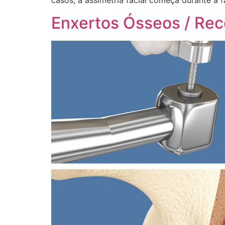
casos, a assimetria facial começa durante a 
Enxertos Ósseos / Re