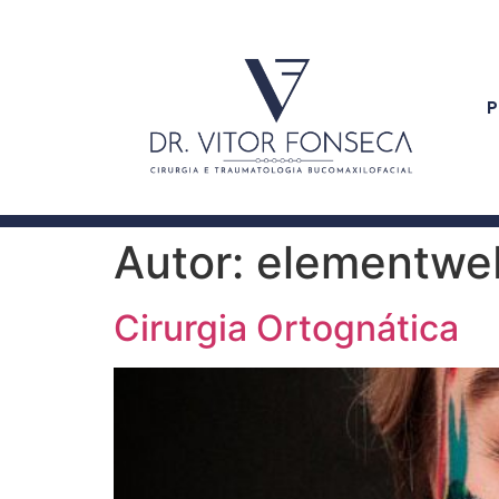
P
Autor:
elementwe
Cirurgia Ortognática