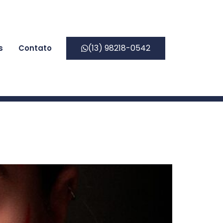
(13) 98218-0542
s
Contato