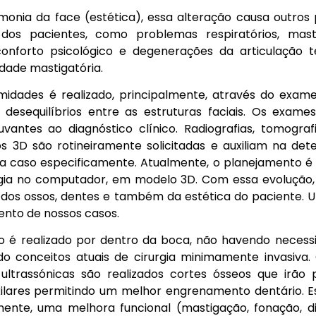
onia da face (estética), essa alteração causa outro
os pacientes, como problemas respiratórios, mastig
sconforto psicológico e degenerações da articulação 
ldade mastigatória.
midades é realizado, principalmente, através do exame 
 desequilíbrios entre as estruturas faciais. Os exam
antes ao diagnóstico clínico. Radiografias, tomogra
 3D são rotineiramente solicitadas e auxiliam na de
a caso especificamente. Atualmente, o planejamento é vir
urgia no computador, em modelo 3D. Com essa evolução
l dos ossos, dentes e também da estética do paciente. U
nto de nossos casos.
o é realizado por dentro da boca, não havendo necess
ndo conceitos atuais de cirurgia minimamente invasiva
ultrassónicas são realizados cortes ósseos que irão 
ilares permitindo um melhor engrenamento dentário. E
mente, uma melhora funcional (mastigação, fonação, dic