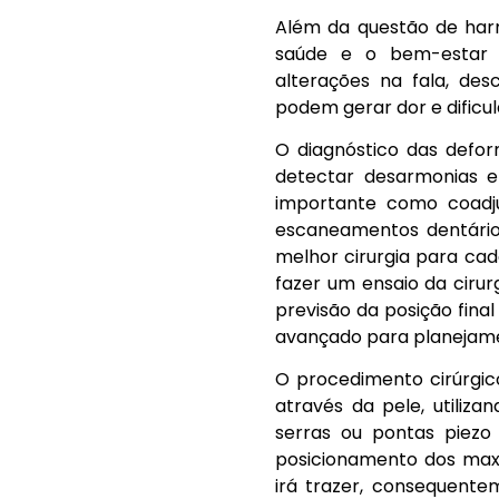
Além da questão de harm
saúde e o bem-estar d
alterações na fala, de
podem gerar dor e dificu
O diagnóstico das defor
detectar desarmonias e
importante como coadjuv
escaneamentos dentários
melhor cirurgia para cad
fazer um ensaio da cir
previsão da posição fina
avançado para planejame
O procedimento cirúrgic
através da pele, utiliza
serras ou pontas piezo 
posicionamento dos max
irá trazer, consequente