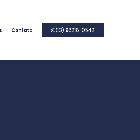
(13) 98218-0542
s
Contato