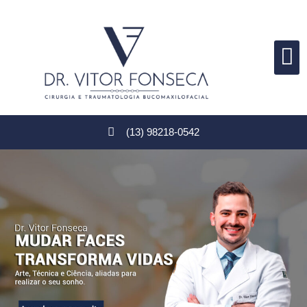
Nossos Procedime
(13) 98218-0542